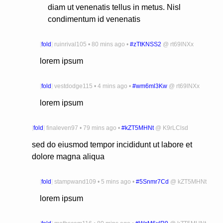
diam ut venenatis tellus in metus. Nisl
condimentum id venenatis
[
fold
]
ruinrival105
•
80 mins ago
•
#zTtKNSS2
@
rt69lNXx
lorem ipsum
[
fold
]
vestdodge115
•
4 mins ago
•
#wm6ml3Kw
@
rt69lNXx
lorem ipsum
[
fold
]
finaleven97
•
79 mins ago
•
#kZT5MHNt
@
K9rLClsd
sed do eiusmod tempor incididunt ut labore et
dolore magna aliqua
[
fold
]
stampwand109
•
5 mins ago
•
#5Snmr7Cd
@
kZT5MHNt
lorem ipsum