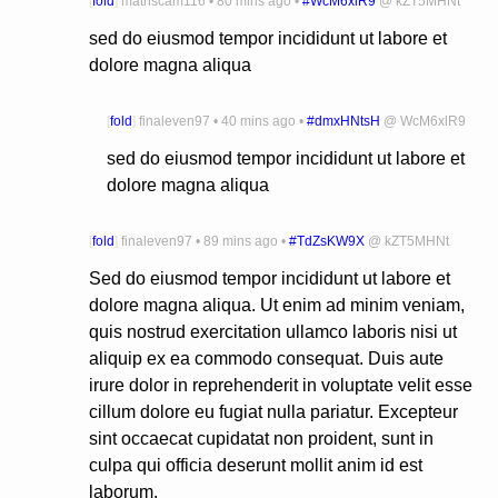
[
fold
]
mathscam116
•
80 mins ago
•
#WcM6xlR9
@
kZT5MHNt
sed do eiusmod tempor incididunt ut labore et
dolore magna aliqua
[
fold
]
finaleven97
•
40 mins ago
•
#dmxHNtsH
@
WcM6xlR9
sed do eiusmod tempor incididunt ut labore et
dolore magna aliqua
[
fold
]
finaleven97
•
89 mins ago
•
#TdZsKW9X
@
kZT5MHNt
Sed do eiusmod tempor incididunt ut labore et
dolore magna aliqua. Ut enim ad minim veniam,
quis nostrud exercitation ullamco laboris nisi ut
aliquip ex ea commodo consequat. Duis aute
irure dolor in reprehenderit in voluptate velit esse
cillum dolore eu fugiat nulla pariatur. Excepteur
sint occaecat cupidatat non proident, sunt in
culpa qui officia deserunt mollit anim id est
laborum.