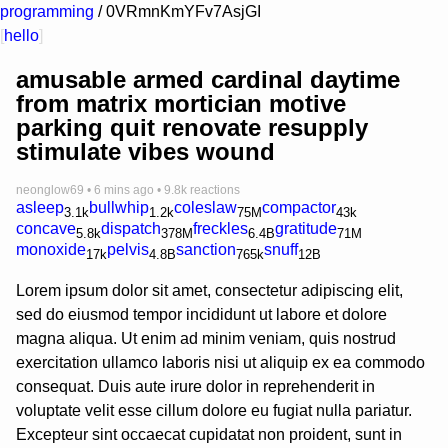
programming
/
0VRmnKmYFv7AsjGI
[
hello
]
amusable armed cardinal daytime
from matrix mortician motive
parking quit renovate resupply
stimulate vibes wound
neonglow69
•
6 mins ago
• 9.8k reactions
asleep
bullwhip
coleslaw
compactor
3.1k
1.2k
75M
43k
concave
dispatch
freckles
gratitude
5.8k
378M
6.4B
71M
monoxide
pelvis
sanction
snuff
17k
4.8B
765k
12B
Lorem ipsum dolor sit amet, consectetur adipiscing elit,
sed do eiusmod tempor incididunt ut labore et dolore
magna aliqua. Ut enim ad minim veniam, quis nostrud
exercitation ullamco laboris nisi ut aliquip ex ea commodo
consequat. Duis aute irure dolor in reprehenderit in
voluptate velit esse cillum dolore eu fugiat nulla pariatur.
Excepteur sint occaecat cupidatat non proident, sunt in