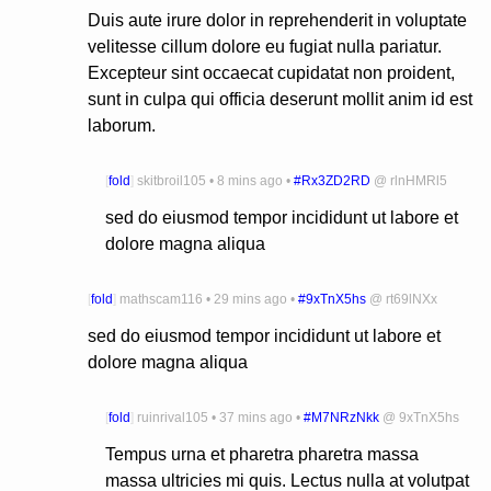
Duis aute irure dolor in reprehenderit in voluptate
velitesse cillum dolore eu fugiat nulla pariatur.
Excepteur sint occaecat cupidatat non proident,
sunt in culpa qui officia deserunt mollit anim id est
laborum.
[
fold
]
skitbroil105
•
8 mins ago
•
#Rx3ZD2RD
@
rlnHMRl5
sed do eiusmod tempor incididunt ut labore et
dolore magna aliqua
[
fold
]
mathscam116
•
29 mins ago
•
#9xTnX5hs
@
rt69lNXx
sed do eiusmod tempor incididunt ut labore et
dolore magna aliqua
[
fold
]
ruinrival105
•
37 mins ago
•
#M7NRzNkk
@
9xTnX5hs
Tempus urna et pharetra pharetra massa
massa ultricies mi quis. Lectus nulla at volutpat