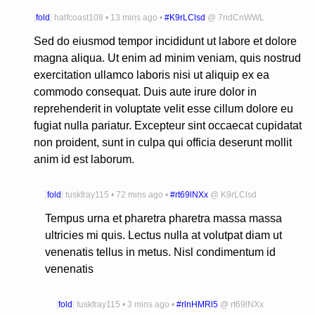
[
fold
]
halfcoast108
•
13 mins ago
•
#K9rLClsd
@
7ndCnWWL
Sed do eiusmod tempor incididunt ut labore et dolore
magna aliqua. Ut enim ad minim veniam, quis nostrud
exercitation ullamco laboris nisi ut aliquip ex ea
commodo consequat. Duis aute irure dolor in
reprehenderit in voluptate velit esse cillum dolore eu
fugiat nulla pariatur. Excepteur sint occaecat cupidatat
non proident, sunt in culpa qui officia deserunt mollit
anim id est laborum.
[
fold
]
tuskfray115
•
72 mins ago
•
#rt69lNXx
@
K9rLClsd
Tempus urna et pharetra pharetra massa massa
ultricies mi quis. Lectus nulla at volutpat diam ut
venenatis tellus in metus. Nisl condimentum id
venenatis
[
fold
]
tuskfray115
•
3 mins ago
•
#rlnHMRl5
@
rt69lNXx