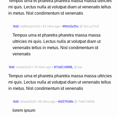
Tempus urna et pharetra pharetra massa massa ultricies
mi quis. Lectus nulla at volutpat diam ut venenatis tellus
in metus. Nisl condimentum id venenatis
[
fold
]
mathscam116
•
42 mins ago
•
#Klm3x2hz
@
SxLLwTm2
Tempus urna et pharetra pharetra massa massa
ultricies mi quis. Lectus nulla at volutpat diam ut
venenatis tellus in metus. Nisl condimentum id
venenatis
[
fold
]
olivejot118
•
79 mins ago
•
#7ndCnWWL
@
top
Tempus urna et pharetra pharetra massa massa ultricies
mi quis. Lectus nulla at volutpat diam ut venenatis tellus
in metus. Nisl condimentum id venenatis
[
fold
]
olivejot118
•
36 mins ago
•
#slSTlnWx
@
7ndCnWWL
lorem ipsum