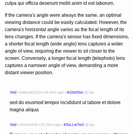
culpa qui officia deserunt mollit anim id est laborum.
If the camera's angle were always the same, an optimal
viewing distance could be easily calculated. However, the
camera's horizontal angle varies as the focal length of its
lens changes. If the camera's sensor has fixed dimensions,
a shorter focal length (wide angle) lens captures a wider
angle of view, requiring the viewer to sit closer to the
screen. Conversely, a longer focal length (telephoto) lens
captures a narrower angle of view, demanding a more
distant viewer position.
[
fold
]
mathscam116
•
44 mins ago
•
#x3sh5lsc
@
top
sed do eiusmod tempor incididunt ut labore et dolore
magna aliqua
[
fold
]
ruinrival105
•
92 mins ago
•
#SxLLwTm2
@
top